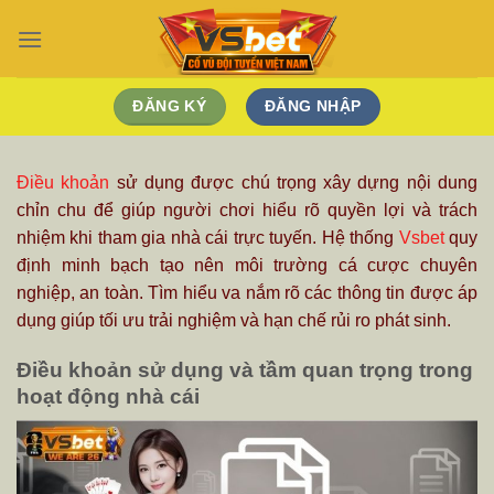
Bỏ
qua
nội
dung
ĐĂNG KÝ
ĐĂNG NHẬP
Điều khoản
sử dụng
được chú trọng xây dựng nội dung
chỉn chu để giúp người chơi hiểu rõ quyền lợi và trách
nhiệm khi tham gia nhà cái trực tuyến. Hệ thống
Vsbet
quy
định minh bạch tạo nên môi trường cá cược chuyên
nghiệp, an toàn. Tìm hiểu va nắm rõ các thông tin được áp
dụng giúp tối ưu trải nghiệm và hạn chế rủi ro phát sinh.
Điều khoản sử dụng và tầm quan trọng trong
hoạt động nhà cái