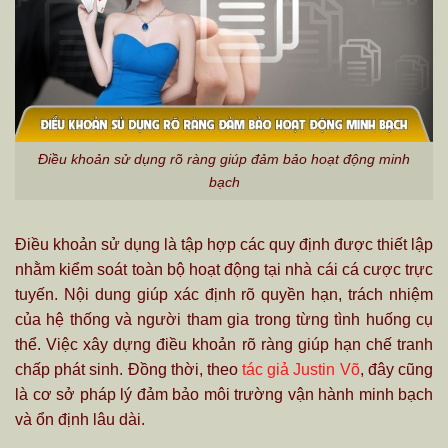
Điều khoản sử dụng rõ ràng giúp đảm bảo hoạt động minh
bạch
Điều khoản sử dụng
là tập hợp các quy định được thiết lập
nhằm kiểm soát toàn bộ hoạt động tại nhà cái cá cược trực
tuyến. Nội dung giúp xác định rõ quyền hạn, trách nhiệm
của hệ thống và người tham gia trong từng tình huống cụ
thể. Việc xây dựng điều khoản rõ ràng giúp hạn chế tranh
chấp phát sinh. Đồng thời, theo
tác giả Justin Võ
, đây cũng
là cơ sở pháp lý đảm bảo môi trường vận hành minh bạch
và ổn định lâu dài.