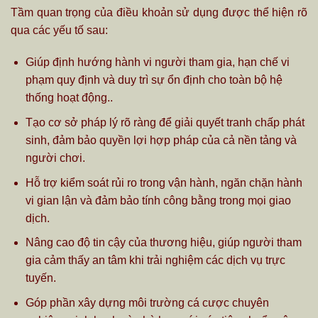
Tầm quan trọng của
điều khoản sử dụng
được thể hiện rõ
qua các yếu tố sau:
Giúp định hướng hành vi người tham gia, hạn chế vi
phạm quy định và duy trì sự ổn định cho toàn bộ hệ
thống hoạt động..
Tạo cơ sở pháp lý rõ ràng để giải quyết tranh chấp phát
sinh, đảm bảo quyền lợi hợp pháp của cả nền tảng và
người chơi.
Hỗ trợ kiểm soát rủi ro trong vận hành, ngăn chặn hành
vi gian lận và đảm bảo tính công bằng trong mọi giao
dịch.
Nâng cao độ tin cậy của thương hiệu, giúp người tham
gia cảm thấy an tâm khi trải nghiệm các dịch vụ trực
tuyến.
Góp phần xây dựng môi trường cá cược chuyên