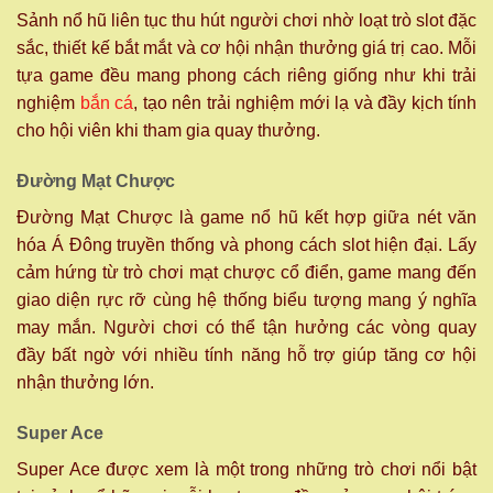
Sảnh
nổ hũ
liên tục thu hút người chơi nhờ loạt trò slot đặc
sắc, thiết kế bắt mắt và cơ hội nhận thưởng giá trị cao. Mỗi
tựa game đều mang phong cách riêng giống như khi trải
nghiệm
bắn cá
, tạo nên trải nghiệm mới lạ và đầy kịch tính
cho hội viên khi tham gia quay thưởng.
Đường Mạt Chược
Đường Mạt Chược là game
nổ hũ
kết hợp giữa nét văn
hóa Á Đông truyền thống và phong cách slot hiện đại. Lấy
cảm hứng từ trò chơi mạt chược cổ điển, game mang đến
giao diện rực rỡ cùng hệ thống biểu tượng mang ý nghĩa
may mắn. Người chơi có thể tận hưởng các vòng quay
đầy bất ngờ với nhiều tính năng hỗ trợ giúp tăng cơ hội
nhận thưởng lớn.
Super Ace
Super Ace được xem là một trong những trò chơi nổi bật