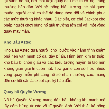
tại sảnh
nổ hũ
, nơi mỗi lượt quay đều mở ra cơ hội trúng
thưởng hấp dẫn. Với hệ thống biểu tượng thẻ bài quen
thuộc, người chơi có thể dễ dàng theo dõi và chinh phục
các mức thưởng khác nhau. Đặc biệt, cơ chế Jackpot cho
phép người chơi bùng nổ giải thưởng lớn chỉ với một vòng
quay may mắn.
Kho Báu Aztec
Kho Báu Aztec đưa người chơi bước vào hành trình khám
phá nền văn minh cổ đại đầy bí ẩn. Hình ảnh kim tự tháp,
kho báu bị chôn giấu và các biểu tượng huyền bí tạo nên
không gian giải trí cuốn hút. Tựa game còn sở hữu nhiều
vòng quay miễn phí cùng hệ số nhân thưởng cao, mang
đến cơ hội săn Jackpot cực kỳ hấp dẫn.
Quay hũ Quyền Vương
Nổ hũ
Quyền Vương mang đến bầu không khí mạnh mẽ
lấy cảm hứng từ các võ sĩ quyền Anh. Với thiết kế sống