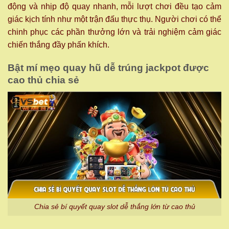
động và nhịp độ quay nhanh, mỗi lượt chơi đều tạo cảm
giác kịch tính như một trận đấu thực thụ. Người chơi có thể
chinh phục các phần thưởng lớn và trải nghiệm cảm giác
chiến thắng đầy phấn khích.
Bật mí mẹo quay hũ dễ trúng jackpot được
cao thủ chia sẻ
Chia sẻ bí quyết quay slot dễ thắng lớn từ cao thủ