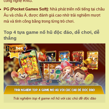
công nghệ RNG.
PG (Pocket Games Soft)
: Nhà phát triển nổi tiếng tại châu
Âu và châu Á, được đánh giá cao nhờ trải nghiệm mượt
mà và tính công bằng trong từng trò chơi.
Top 4 tựa game nổ hũ độc đáo, dễ chơi, dễ
thắng
Trải nghiệm top 4 game nổ hũ với các chủ đề độc đáo