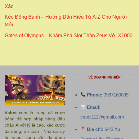
Xác
Kèo Đồng Banh – Hướng Dẫn Hiểu Từ A-Z Cho Người
Mới
Gates of Olympus – Khám Phá Slot Thần Zeus Với X1000
VỀ DOANH NGHIỆP
Phone:
0987160089
Email:
Vsbet
com là trang cá cược
vsbet111@gmail.com
bóng đá
hợp pháp hàng đầu
châu Á
với tỷ lệ cao, kèo cược
Địa chỉ:
64/3 Âu
đa dạng, an toàn .
Nhà cái uy
tín vsbet cung cấp đa dạng
Dương Lân, Phường