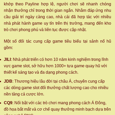
khớp theo Payline hợp lệ, người chơi sẽ nhanh chóng
nhận thưởng chỉ trong thời gian ngắn. Nhằm đáp ứng nhu
cầu giải trí ngày càng cao, nhà cái đã hợp tác với nhiều
nhà phát hành game uy tín trên thị trường, mang đến kho
trò chơi phong phú và liên tục được cập nhật.
Một số đối tác cung cấp game tiêu biểu tại sảnh
nổ hũ
gồm:
JILI
: Nhà phát triển có hơn 10 năm kinh nghiệm trong lĩnh
vực game slot, sở hữu hơn 1000+ tựa game quay hũ với
thiết kế sáng tạo và đa dạng phong cách.
JDB
: Thương hiệu lâu đời tại châu Á, chuyên cung cấp
các dòng game slot đổi thưởng chất lượng cao cho nhiều
nền tảng cá cược lớn.
CQ9
: Nổi bật với các trò chơi mang phong cách Á Đông,
đồ họa bắt mắt và cơ chế quay thưởng minh bạch dựa trên