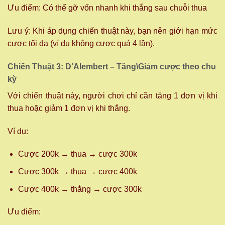
Ưu điểm: Có thể gỡ vốn nhanh khi thắng sau chuỗi thua
Lưu ý: Khi áp dụng chiến thuật này, bạn nên giới hạn mức
cược tối đa (ví dụ không cược quá 4 lần).
Chiến Thuật 3: D’Alembert – Tăng\Giảm cược theo chu
kỳ
Với chiến thuật này, người chơi chỉ cần tăng 1 đơn vị khi
thua hoặc giảm 1 đơn vị khi thắng.
Ví dụ:
Cược 200k → thua → cược 300k
Cược 300k → thua → cược 400k
Cược 400k → thắng → cược 300k
Ưu điểm: