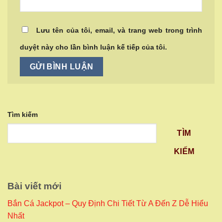
Lưu tên của tôi, email, và trang web trong trình
duyệt này cho lần bình luận kế tiếp của tôi.
Tìm kiếm
TÌM
KIẾM
Bài viết mới
Bắn Cá Jackpot – Quy Định Chi Tiết Từ A Đến Z Dễ Hiểu
Nhất