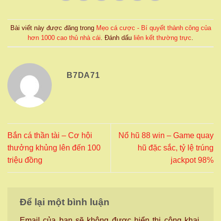
Bài viết này được đăng trong
Mẹo cá cược - Bí quyết thành công của
hơn 1000 cao thủ nhà cái
. Đánh dấu
liên kết thường trực
.
B7DA71
Bắn cá thần tài – Cơ hội
Nổ hũ 88 win – Game quay
thưởng khủng lên đến 100
hũ đặc sắc, tỷ lệ trúng
triệu đồng
jackpot 98%
Để lại một bình luận
Email của bạn sẽ không được hiển thị công khai.