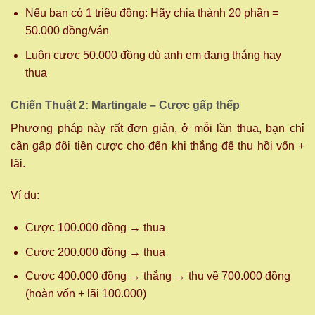
Nếu bạn có 1 triệu đồng: Hãy chia thành 20 phần =
50.000 đồng/ván
Luôn cược 50.000 đồng dù anh em đang thắng hay
thua
Chiến Thuật 2: Martingale – Cược gấp thếp
Phương pháp này rất đơn giản, ở mỗi lần thua, bạn chỉ
cần gấp đôi tiền cược cho đến khi thắng để thu hồi vốn +
lãi.
Ví dụ:
Cược 100.000 đồng → thua
Cược 200.000 đồng → thua
Cược 400.000 đồng → thắng → thu về 700.000 đồng
(hoàn vốn + lãi 100.000)